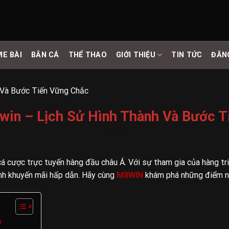
E BÀI
BẮN CÁ
THỂ THAO
GIỚI THIỆU
TIN TỨC
ĐĂN
 Và Bước Tiến Vững Chắc
win – Lịch Sử Hình Thành Và Bước 
cược trực tuyến hàng đầu châu Á. Với sự tham gia của hàng tri
nh khuyến mãi hấp dẫn. Hãy cùng
M8WIN
khám phá những điểm nổi
n