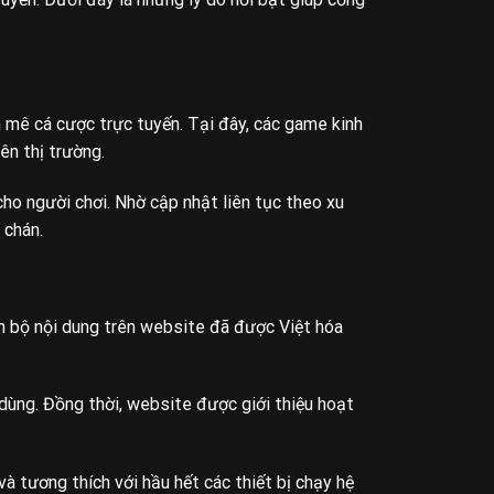
 mê cá cược trực tuyến. Tại đây, các game kinh
ên thị trường.
cho người chơi. Nhờ cập nhật liên tục theo xu
 chán.
n bộ nội dung trên website đã được Việt hóa
 dùng. Đồng thời, website được giới thiệu hoạt
 tương thích với hầu hết các thiết bị chạy hệ