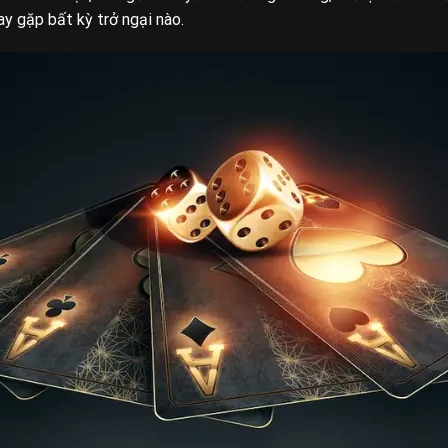
ay gặp bất kỳ trở ngại nào.