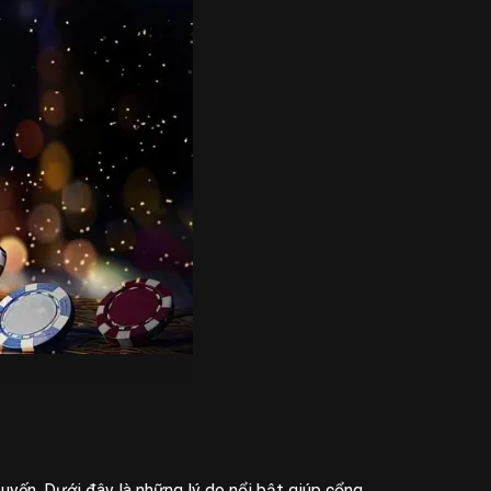
uyến. Dưới đây là những lý do nổi bật giúp cổng