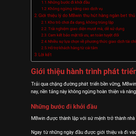
Những bước đi khởi đầu
Không ngừng nâng cao dịch vụ
Giới thiệu lý do M8win thu hút hàng ngàn bet thủ
Kho trò chơi đa dạng, không trùng lặp
Trải nghiệm giao diện mượt mà, dễ sử dụng
Cam kết bảo mật tối ưu, an toàn tuyệt đối
Nhiều sự lựa chọn về phương thức giao dịch tài ch
Hỗ trợ khách hàng từ cái tâm
Lời kết
Giới thiệu hành trình phát tri
Trải qua chặng đường phát triển bền vững, M8win 
nay, nền tảng này không ngừng hoàn thiện và nâng
Những bước đi khởi đầu
M8win được thành lập với sứ mệnh trở thành nhà c
Ngay từ những ngày đầu được giới thiệu và đi và