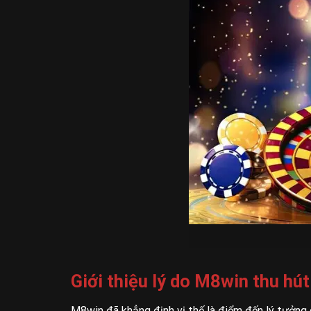
Giới thiệu lý do M8win thu hú
M8win đã khẳng định vị thế là điểm đến lý tưởng 